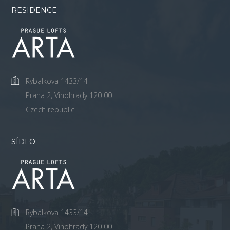
RESIDENCE
Rybalkova 1433/14
Praha 2, Vinohrady 120 00
Czech republic
SÍDLO:
Rybalkova 1433/14
Praha 2, Vinohrady 120 00