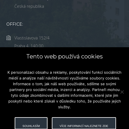
Česká republika
OFFICE:
Vlastislavova 152/4
Praha 4, 140 00
Česká Republika
Tento web používá cookies
(+420) 226 539 540
K personalizaci obsahu a reklamy, poskytování funkcí sociálních
info@prague-lofts.cz
médií a analýze naší návštěvnosti využíváme soubory cookies.
Informace o tom, jak náš web používáte, sdílíme se svými
partnery pro sociální média, inzerci a analýzy. Partneři mohou
tyto údaje zkombinovat s dalšími informacemi, které jste jim
poskytli nebo které získali v důsledku toho, že používáte jejich
služby.
Domů
© 2026 Prague Lofts, Všechna Práva Vyhrazena.
SOUHLASÍM
VÍCE INFORMACÍ NALEZNETE ZDE