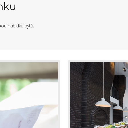
ánku
kou nabídku bytů.