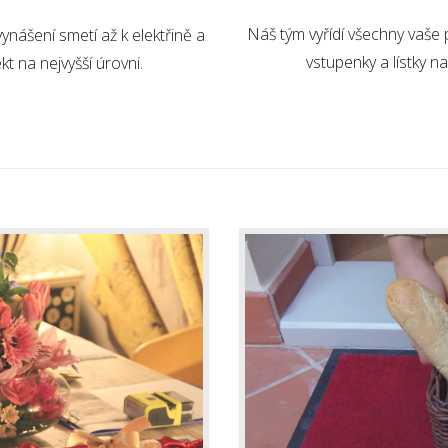
Náš tým vyřídí všechny vaše 
nášení smetí až k elektřině a
vstupenky a lístky 
 na nejvyšší úrovni.