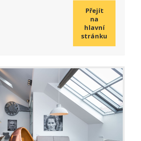
Přejít
na
hlavní
stránku